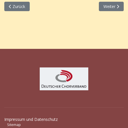
Vorheriger Beitrag: 2026 Schaukasten
Nächster Bei
Zurück
Weiter
Impressum und Datenschutz
Sitemap